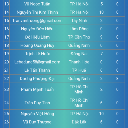
13
Vũ Ngọc Tuấn
TP. Hà Nội
5
0
14
Nguyễn Thị Kim Thịnh
TP. Hà Nội
10
0
15
Tranvantruong@gmail.com
Tây Ninh
2
0
16
Nguyễn Đức Hiếu
Lâm Đồng
0
0
17
Đỗ Hiếu Liêm
TP. Cần Thơ
9
0
18
Hoàng Quang Huy
Quảng Ninh
0
0
19
Trịnh Lê Hoài
Đồng Nai
7
0
20
Lebadung58@gmail.com
Thanh Hóa
0
0
21
Lê Tấn Thanh
TP. Huế
6
0
22
Dương Phượng Đại
Quảng Ninh
2
8
TP. Hồ Chí
23
Phạm Mạnh Tuấn
2
0
Minh
TP. Hồ Chí
24
Trần Duy Tình
6
0
Minh
25
Nguyễn Việt Hồng
TP. Hà Nội
10
0
26
Vũ Duy Thương
Đắk Lắk
6
0