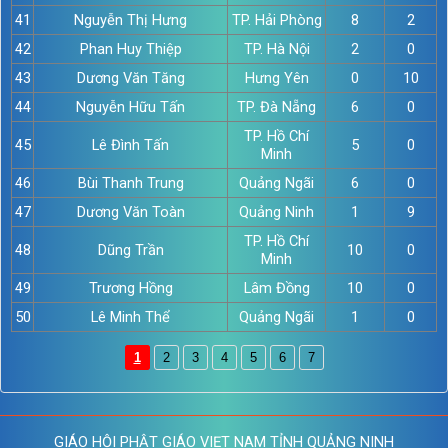
41
Nguyễn Thị Hưng
TP. Hải Phòng
8
2
42
Phan Huy Thiệp
TP. Hà Nội
2
0
43
Dương Văn Tăng
Hưng Yên
0
10
44
Nguyễn Hữu Tấn
TP. Đà Nẵng
6
0
TP. Hồ Chí
45
Lê Đình Tấn
5
0
Minh
46
Bùi Thanh Trung
Quảng Ngãi
6
0
47
Dương Văn Toàn
Quảng Ninh
1
9
TP. Hồ Chí
48
Dũng Trần
10
0
Minh
49
Trương Hồng
Lâm Đồng
10
0
50
Lê Minh Thể
Quảng Ngãi
1
0
1
2
3
4
5
6
7
GIÁO HỘI PHẬT GIÁO VIẸT NAM TỈNH QUẢNG NINH