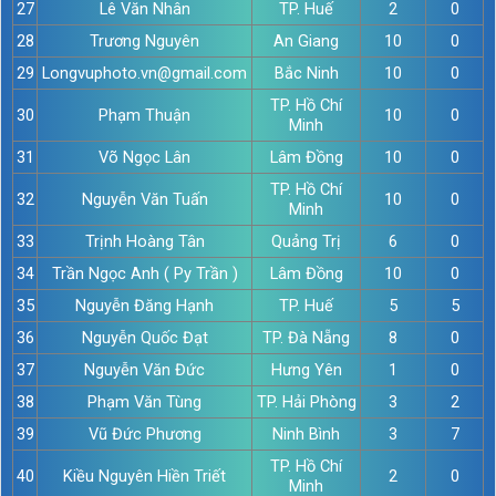
27
Lê Văn Nhân
TP. Huế
2
0
28
Trương Nguyên
An Giang
10
0
29
Longvuphoto.vn@gmail.com
Bắc Ninh
10
0
TP. Hồ Chí
30
Phạm Thuận
10
0
Minh
31
Võ Ngọc Lân
Lâm Đồng
10
0
TP. Hồ Chí
32
Nguyễn Văn Tuấn
10
0
Minh
33
Trịnh Hoàng Tân
Quảng Trị
6
0
34
Trần Ngọc Anh ( Py Trần )
Lâm Đồng
10
0
35
Nguyễn Đăng Hạnh
TP. Huế
5
5
36
Nguyễn Quốc Đạt
TP. Đà Nẵng
8
0
37
Nguyễn Văn Đức
Hưng Yên
1
0
38
Phạm Văn Tùng
TP. Hải Phòng
3
2
39
Vũ Đức Phương
Ninh Bình
3
7
TP. Hồ Chí
40
Kiều Nguyên Hiền Triết
2
0
Minh