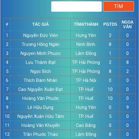
NGOẠ
#
TÁC GIẢ
TỈNH/THÀNH
PGTDS
VÂN
1
Nguyễn Đức Viên
Hưng Yên
2
0
2
Trương Hồng Ngân
Ninh Bình
8
0
3
Nguyen Minh Phuoc
Lâm Đồng
1
0
4
Lưu Thành Đạt
TP. Hải Phòng
2
8
5
Ngọc Bích
TP. Hải Phòng
8
2
6
Thích Đàm Nhân
TP. Hà Nội
0
0
7
Cao Nguyễn Xuân Đạt
TP. Huế
10
0
8
Hoàng Văn Phước
TP. Huế
10
0
9
Lê Hữu Dụng
Hưng Yên
0
9
10
Nguyễn Xuân Hữu Tâm
TP. Huế
5
0
11
Hoàng Văn Khuyến
Cao Bằng
0
0
12
Trần Phước Thảo
Lâm Đồng
8
0